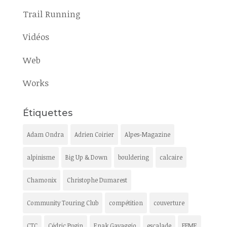
Trail Running
Vidéos
Web
Works
Étiquettes
Adam Ondra
Adrien Coirier
Alpes-Magazine
alpinisme
Big Up & Down
bouldering
calcaire
Chamonix
Christophe Dumarest
Community Touring Club
compétition
couverture
CTC
Cédric Pugin
Enak Gavaggio
escalade
FFME