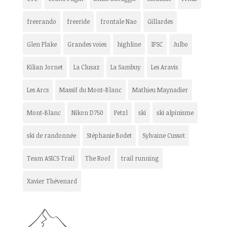
freerando
freeride
frontale Nao
Gillardes
Glen Plake
Grandes voies
highline
IFSC
Julbo
Kilian Jornet
La Clusaz
La Sambuy
Les Aravis
Les Arcs
Massif du Mont-Blanc
Mathieu Maynadier
Mont-Blanc
Nikon D750
Petzl
ski
ski alpinisme
ski de randonnée
Stéphanie Bodet
Sylvaine Cussot
Team ASICS Trail
The Roof
trail running
Xavier Thévenard