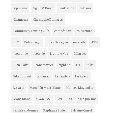
alpinisme
Big Up & Down
bouldering
calcaire
Chamonix
Christophe Dumarest
Community Touring Club
compétition
couverture
CTC
Cédric Pugin
Enak Gavaggio
escalade
FFME
freerando
freeride
frontale Nao
Gillardes
Glen Plake
Grandes voies
highline
IFSC
Julbo
Kilian Jornet
La Clusaz
La Sambuy
Les Aravis
Les Arcs
Massif du Mont-Blanc
Mathieu Maynadier
Mont-Blanc
Nikon D750
Petzl
ski
ski alpinisme
ski de randonnée
Stéphanie Bodet
Sylvaine Cussot