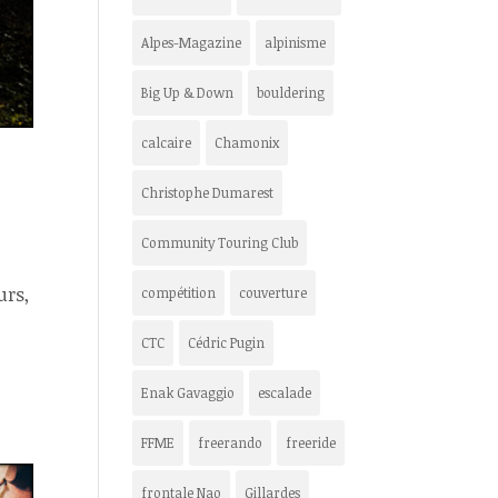
Alpes-Magazine
alpinisme
Big Up & Down
bouldering
calcaire
Chamonix
Christophe Dumarest
Community Touring Club
urs,
compétition
couverture
CTC
Cédric Pugin
Enak Gavaggio
escalade
FFME
freerando
freeride
frontale Nao
Gillardes