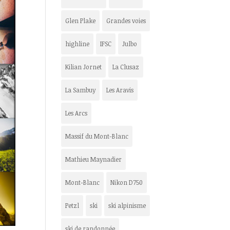
Glen Plake
Grandes voies
highline
IFSC
Julbo
Kilian Jornet
La Clusaz
La Sambuy
Les Aravis
Les Arcs
Massif du Mont-Blanc
Mathieu Maynadier
Mont-Blanc
Nikon D750
Petzl
ski
ski alpinisme
ski de randonnée