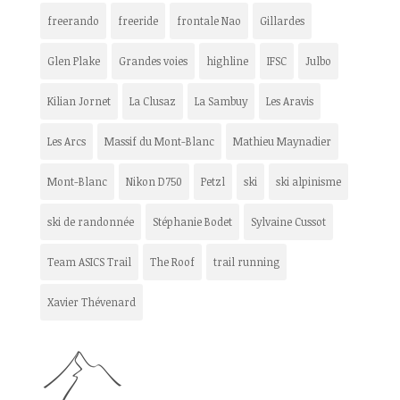
freerando
freeride
frontale Nao
Gillardes
Glen Plake
Grandes voies
highline
IFSC
Julbo
Kilian Jornet
La Clusaz
La Sambuy
Les Aravis
Les Arcs
Massif du Mont-Blanc
Mathieu Maynadier
Mont-Blanc
Nikon D750
Petzl
ski
ski alpinisme
ski de randonnée
Stéphanie Bodet
Sylvaine Cussot
Team ASICS Trail
The Roof
trail running
Xavier Thévenard