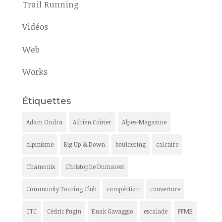
Trail Running
Vidéos
Web
Works
Étiquettes
Adam Ondra
Adrien Coirier
Alpes-Magazine
alpinisme
Big Up & Down
bouldering
calcaire
Chamonix
Christophe Dumarest
Community Touring Club
compétition
couverture
CTC
Cédric Pugin
Enak Gavaggio
escalade
FFME