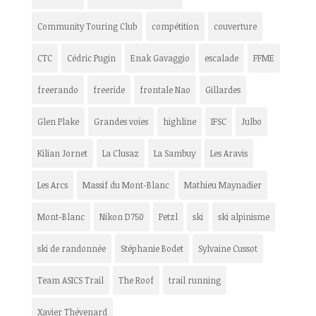
Community Touring Club
compétition
couverture
CTC
Cédric Pugin
Enak Gavaggio
escalade
FFME
freerando
freeride
frontale Nao
Gillardes
Glen Plake
Grandes voies
highline
IFSC
Julbo
Kilian Jornet
La Clusaz
La Sambuy
Les Aravis
Les Arcs
Massif du Mont-Blanc
Mathieu Maynadier
Mont-Blanc
Nikon D750
Petzl
ski
ski alpinisme
ski de randonnée
Stéphanie Bodet
Sylvaine Cussot
Team ASICS Trail
The Roof
trail running
Xavier Thévenard