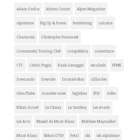
Adam Ondra
Adrien Coirier
Alpes-Magazine
alpinisme
Big Up & Down
bouldering
calcaire
Chamonix
Christophe Dumarest
Community Touring Club
compétition
couverture
CTC
Cédric Pugin
Enak Gavaggio
escalade
FFME
freerando
freeride
frontale Nao
Gillardes
Glen Plake
Grandes voies
highline
IFSC
Julbo
Kilian Jornet
La Clusaz
La Sambuy
Les Aravis
Les Arcs
Massif du Mont-Blanc
Mathieu Maynadier
Mont-Blanc
Nikon D750
Petzl
ski
ski alpinisme