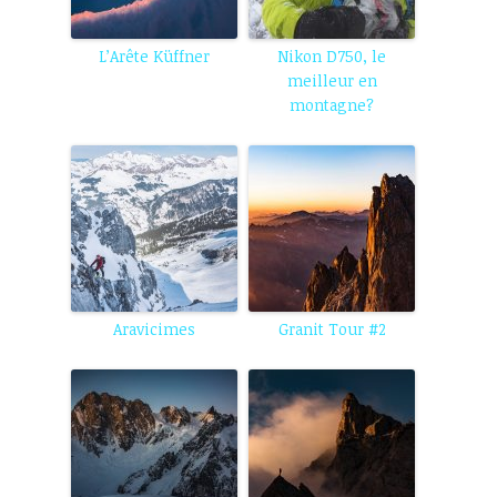
L’Arête Küffner
Nikon D750, le
meilleur en
montagne?
Aravicimes
Granit Tour #2