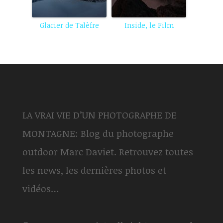
Glacier de Talèfre
Inside, le Film
LA VRAI VIE D’UN PHOTOGRAPHE DE
MONTAGNE: Blog du photographe
outdoor Marc Daviet. Retrouvez toutes
les news, les dernières photos et
vidéos…