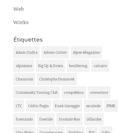
Web
Works
Étiquettes
Adam Ondra
Adrien Coirier
Alpes-Magazine
alpinisme
Big Up & Down
bouldering
calcaire
Chamonix
Christophe Dumarest
Community Touring Club
compétition
couverture
CTC
Cédric Pugin
Enak Gavaggio
escalade
FFME
freerando
freeride
frontale Nao
Gillardes
Glen Plake
Grandes voies
highline
IFSC
Julbo