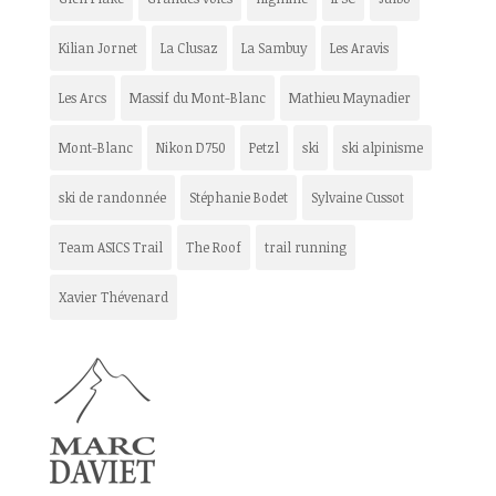
Kilian Jornet
La Clusaz
La Sambuy
Les Aravis
Les Arcs
Massif du Mont-Blanc
Mathieu Maynadier
Mont-Blanc
Nikon D750
Petzl
ski
ski alpinisme
ski de randonnée
Stéphanie Bodet
Sylvaine Cussot
Team ASICS Trail
The Roof
trail running
Xavier Thévenard