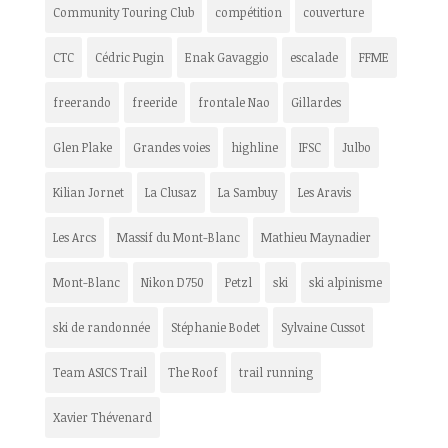
Community Touring Club
compétition
couverture
CTC
Cédric Pugin
Enak Gavaggio
escalade
FFME
freerando
freeride
frontale Nao
Gillardes
Glen Plake
Grandes voies
highline
IFSC
Julbo
Kilian Jornet
La Clusaz
La Sambuy
Les Aravis
Les Arcs
Massif du Mont-Blanc
Mathieu Maynadier
Mont-Blanc
Nikon D750
Petzl
ski
ski alpinisme
ski de randonnée
Stéphanie Bodet
Sylvaine Cussot
Team ASICS Trail
The Roof
trail running
Xavier Thévenard