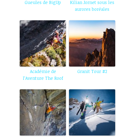
Gueules de BigUp
Kilian Jornet sous les
aurores boréales
Académie de
Granit Tour #2
l’Aventure The Roof