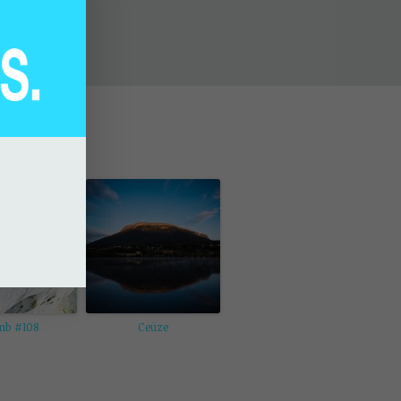
mb #108
Ceüze