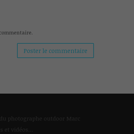
 commentaire.
du photographe outdoor Marc
os et vidéos…