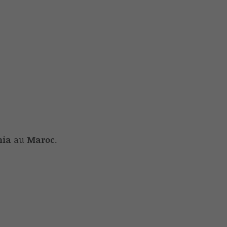
hia
au
Maroc
.