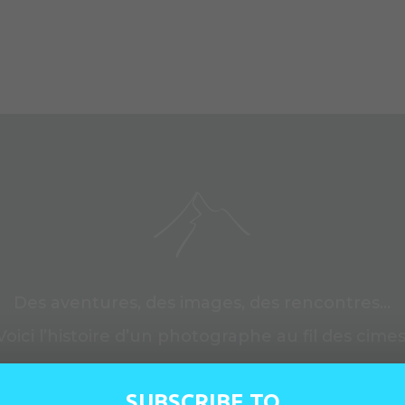
Des aventures, des images, des rencontres…
Voici l’histoire d’un photographe au fil des cimes
SUBSCRIBE TO