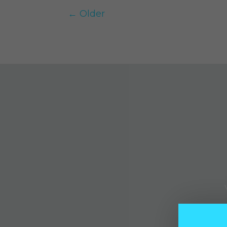
←
Older