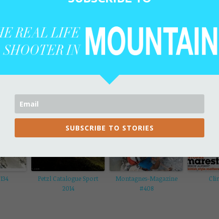
D'autres histoires ...
SUBSCRIBE TO STORIES
134
Petzl Catalogue Sport
Montagnes-Magazine
Cli
2014
#408