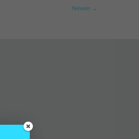
Newer
→
.