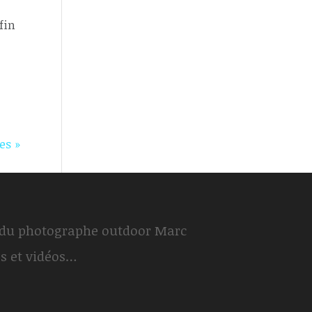
fin
es »
du photographe outdoor Marc
os et vidéos…