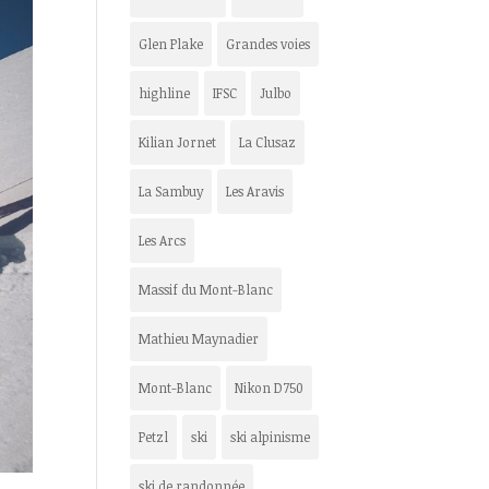
Glen Plake
Grandes voies
highline
IFSC
Julbo
Kilian Jornet
La Clusaz
La Sambuy
Les Aravis
Les Arcs
Massif du Mont-Blanc
Mathieu Maynadier
Mont-Blanc
Nikon D750
Petzl
ski
ski alpinisme
ski de randonnée