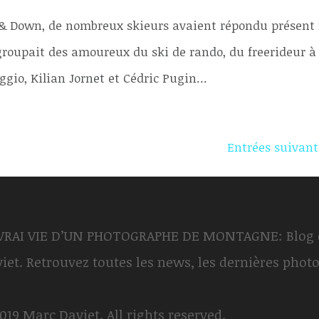
 & Down, de nombreux skieurs avaient répondu présent 
roupait des amoureux du ski de rando, du freerideur à
gio, Kilian Jornet et Cédric Pugin...
Entrées suivant
 VRAI VIE D’UN PHOTOGRAPHE DE MONTAGNE: Blog 
iet. Retrouvez toutes les news, les dernières phot
019 Marc Daviet. All rights reserved.