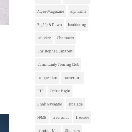
Alpes-Magazine
alpinisme
Big Up & Down
bouldering
calcaire
Chamonix
Christophe Dumarest
Community Touring Club
e
compétition
couverture
CTC
Cédric Pugin
Enak Gavaggio
escalade
FFME
freerando
freeride
frontale Nao
Gillardes